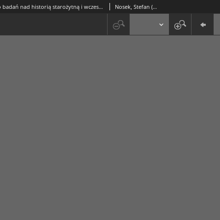
Materiały do badań nad historią starożytną i wczesnośredniowieczną międzyrzecza Wisły i Bugu
Nosek, Stefan (1909-1966)