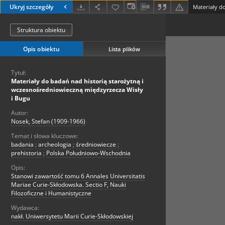
Ukryj szczegóły
Struktura obiektu
Opis obiektu
Lista plików
Tytuł:
Materiały do badań nad historią starożytną i
wczesnośredniowieczną międzyrzecza Wisły
i Bugu
Autor:
Nosek, Stefan (1909-1966)
Temat i słowa kluczowe:
badania
;
archeologia
;
średniowiecze
;
prehistoria
;
Polska Południowo-Wschodnia
Opis:
Stanowi zawartość tomu 6 Annales Universitatis
Mariae Curie-Skłodowska. Sectio F, Nauki
Filozoficzne i Humanistyczne
Wydawca:
nakł. Uniwersytetu Marii Curie-Skłodowskiej