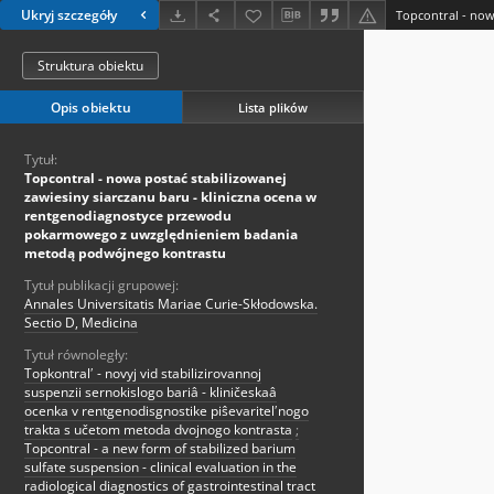
Ukryj szczegóły
Struktura obiektu
Opis obiektu
Lista plików
Tytuł:
Topcontral - nowa postać stabilizowanej
zawiesiny siarczanu baru - kliniczna ocena w
rentgenodiagnostyce przewodu
pokarmowego z uwzględnieniem badania
metodą podwójnego kontrastu
Tytuł publikacji grupowej:
Annales Universitatis Mariae Curie-Skłodowska.
Sectio D, Medicina
Tytuł równoległy:
Topkontralʹ - novyj vid stabilizirovannoj
suspenzii sernokislogo bariâ - kliničeskaâ
ocenka v rentgenodisgnostike piŝevaritelʹnogo
trakta s učetom metoda dvojnogo kontrasta
;
Topcontral - a new form of stabilized barium
sulfate suspension - clinical evaluation in the
radiological diagnostics of gastrointestinal tract