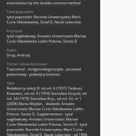
examination by the double-contrast method
Tytuł poprzedni:
tytuł poprzedni: Roczniki Uniwersytetu Marii
Curie-Skłodowskiej. Dział D, Nauki Lekarskie
Inny tytuł:
tytuł nagłówkowy: Annales Universitatis Mariae
Curie-Skłodowska Lublin-Polonia. Sectio D
Autor:
Drop, Andrzej
Temat i słowa kluczowe:
Topcontral
;
rentgenodiagnostyka
;
przewód
pokarmowy
;
podwójny kontrast
Opis:
Redaktorzy sekcji D: od vol. 6 (1951) Tadeusz
Krwawicz, od vol. 9 (1954) Stanisław Grzycki, od
vol. 34 (1979) Stanisław Bryc, od vol. 63, nr 1
(2008) Maria Majdan.
;
dodatek: Annales
Universitatis Mariae Curie-Skłodowska Lublin-
Polonia. Sectio D, Supplementum
;
tytuł
nagłówkowy: Annales Universitatis Mariae
Curie-Skłodowska Lublin-Polonia. Sectio D
;
tytuł
poprzedni: Roczniki Uniwersytetu Marii Curie-
Skłodowskiej. Dział D, Nauki Lekarskie
;
od 1994