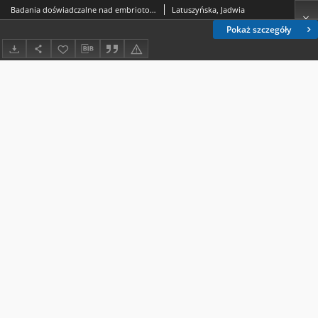
Badania doświadczalne nad embriotoksycznym wpływem fosfamidonu na nabłonek kanalików krętych nerki. 2, Badania histologiczne i histochemiczne
Latuszyńska, Jadwia
Pokaż szczegóły