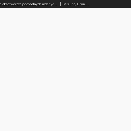
Właściwości kompleksotwórcze pochodnych aldehydowych i acylowych hydrazonu tiazoIonu-2 oraz 2-imino-3-amino-4-tiazoliny. 1, Badanie reakcji [4-metylo-tiazolideno-(2)]-hydrazonów aldehydu octowego, benzoesowego, nikotynowego i izonikotynowego z jonami metali
Misiuna, Diwa.; Biliński, Stanisław (medycyna).