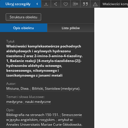
Ukryj szczegóły
Struktura obiektu
Opis obiektu
Lista plików
Tytuł:
Właściwości kompleksotwórcze pochodnych
aldehydowych i acylowych hydrazonu
tiazoIonu-2 oraz 2-imino-3-amino-4-tiazoliny.
1, Badanie reakcji [4-metylo-tiazolideno-(2)]-
hydrazonów aldehydu octowego,
benzoesowego, nikotynowego i
izonikotynowego z jonami metali
Autor:
Misiuna, Diwa.
;
Biliński, Stanisław (medycyna).
Temat i słowa kluczowe:
medycyna
;
nauki medyczne
Opis:
Bibliografia na stronach 150-151.
;
Streszczenie
w języku angielskim, rosyjskim.
;
artykuł w:
Annales Universitatis Mariae Curie-Skłodowska.