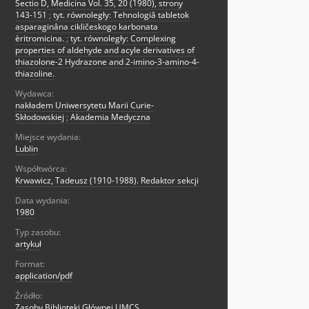
Sectio D, Medicina Vol. 35, 20 (1980), strony
143-151
;
tyt. równoległy: Tehnologiâ tabletok
asparaginâna cikličeskogo karbonata
èritromicina.
;
tyt. równoległy: Complexing
properties of aldehyde and acyle derivatives of
thiazolone-2 Hydrazone and 2-imino-3-amino-4-
thiazoline.
Wydawca:
nakładem Uniwersytetu Marii Curie-
Skłodowskiej
;
Akademia Medyczna
Miejsce wydania:
Lublin
Współtwórca:
Krwawicz, Tadeusz (1910-1988). Redaktor sekcji
Data wydania:
1980
Typ zasobu:
artykuł
Format:
application/pdf
Źródło:
Zasoby Biblioteki Głównej UMCS