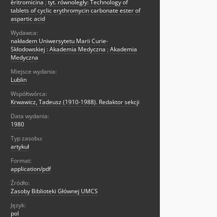
èritromicina
;
tyt. równoległy: Technology of
tablets of cyclic erythromycin carbonate ester of
aspartic acid
Wydawca:
nakładem Uniwersytetu Marii Curie-
Skłodowskiej : Akademia Medyczna
;
Akademia
Medyczna
Miejsce wydania:
Lublin
Współtwórca:
Krwawicz, Tadeusz (1910-1988). Redaktor sekcji
Data wydania:
1980
Typ zasobu:
artykuł
Format:
application/pdf
Źródło:
Zasoby Biblioteki Głównej UMCS
Język:
pol