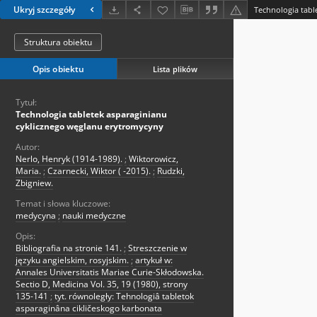
Ukryj szczegóły
Struktura obiektu
Opis obiektu
Lista plików
Tytuł:
Technologia tabletek asparaginianu
cyklicznego węglanu erytromycyny
Autor:
Nerlo, Henryk (1914-1989).
;
Wiktorowicz,
Maria.
;
Czarnecki, Wiktor ( -2015).
;
Rudzki,
Zbigniew.
Temat i słowa kluczowe:
medycyna
;
nauki medyczne
Opis:
Bibliografia na stronie 141.
;
Streszczenie w
języku angielskim, rosyjskim.
;
artykuł w:
Annales Universitatis Mariae Curie-Skłodowska.
Sectio D, Medicina Vol. 35, 19 (1980), strony
135-141
;
tyt. równoległy: Tehnologiâ tabletok
asparaginâna cikličeskogo karbonata