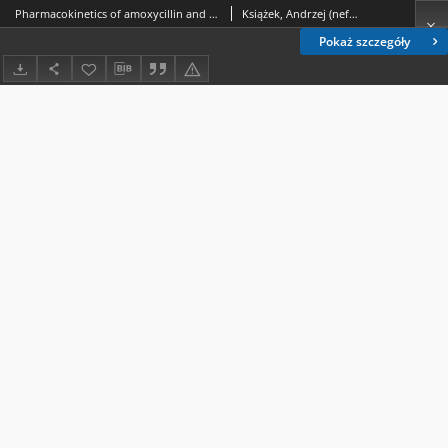
Pharmacokinetics of amoxycillin and ampicillin in patients with renal failure
Książek, Andrzej (nefrologia); Twardowski, Zbylut; Przyborowski, Lech (1936-2017); Majdan, Maria; Sokołowska, Gabriela; Hopkała, Hanna; Solski, Janusz.; Żbikowska, Anna; Misztal, Genowefa; Bocheńska-Nowacka, Elzbieta; Zygmunt, Anna
Pokaż szczegóły