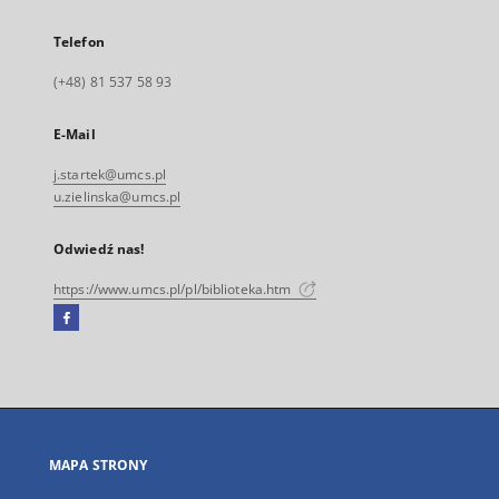
Telefon
(+48) 81 537 58 93
E-Mail
j.startek@umcs.pl
u.zielinska@umcs.pl
Odwiedź nas!
https://www.umcs.pl/pl/biblioteka.htm
Facebook
Link
zewnętrzny,
otworzy
się
w
nowej
MAPA STRONY
karcie