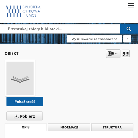
Wyszukiwanie zaawansowane
?
OBIEKT
Pokaż treść
Pobierz
OPIS
INFORMACJE
STRUKTURA