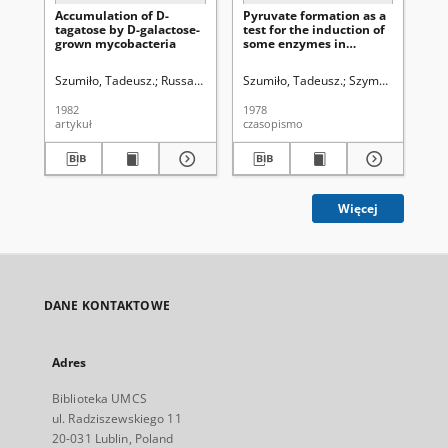
Accumulation of D-
Pyruvate formation as a
Eff
tagatose by D-galactose-
test for the induction of
en
grown mycobacteria
some enzymes in
of
Mycobacterium sp. 279
Szumiło, Tadeusz.
Russa, Ryszard.
Szumiło, Tadeusz.
Krwawicz, Tadeusz (1910-1988). Re
Szymona, Marian 
Szu
1982
1978
197
artykuł
czasopismo
art
Więcej
DANE KONTAKTOWE
Adres
Biblioteka UMCS
ul. Radziszewskiego 11
20-031 Lublin, Poland