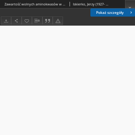
Zawartość wolnych aminokwasów w surowicy krwi ludzi w niektórych schorzeniach wątroby
Iskierko, Jerzy (1927- ).; Kanadys-Sobieraj, Barbara.; Osiniak, Mieczysław.
Pokaż szczegóły