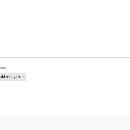
owe:
uki medyczne