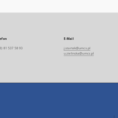
efon
E-Mail
8) 81 537 58 93
j.startek@umcs.pl
u.zielinska@umcs.pl