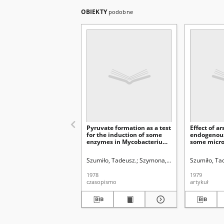
OBIEKTY
podobne
Pyruvate formation as a test
Effect of a
for the induction of some
endogenous
enzymes in Mycobacterium
some micr
sp. 279
Szumiło, Tadeusz.
Szymona, Marian (1925-1983)
Szumiło, Ta
1978
1979
czasopismo
artykuł