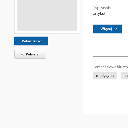
Typ zasobu:
artykuł
Więcej
Pokaż treść
Pobierz
Temat i słowa klucz
medycyna
na