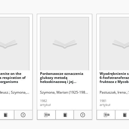
rsenite on the
Porównawcze oznaczenia
Wyodrębnienie s
 respiration of
glukozy metodą
6-fosfotransferaz
oorganisms
heksokinazową i jej
fruktoza z Myco
glukokinazową modyfikacją
phlei
.
deusz.
Szymona, Marian (1925-1983).
Szymona, Marian (1925-1983).
Szymona, Marian (1925-1983).
Szymona, Marian (1925-1983).
Berliński, Tadeusz (bio
Pastuszak, Irena.
1982
1981
artykuł
artykuł