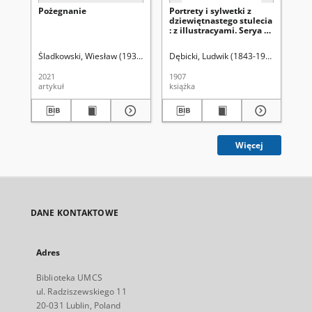
Pożegnanie
Portrety i sylwetki z
Por
dziewiętnastego stulecia
dz
: z illustracyami. Serya 2,
: z
t. 2
t.1
Śladkowski, Wiesław (1935- )
Dębicki, Ludwik (1843-1908)
Dęb
2021
1907
190
artykuł
książka
ksi
Więcej
DANE KONTAKTOWE
Adres
Biblioteka UMCS
ul. Radziszewskiego 11
20-031 Lublin, Poland