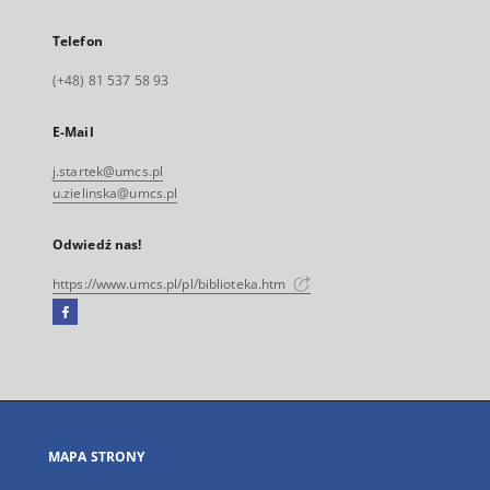
Telefon
(+48) 81 537 58 93
E-Mail
j.startek@umcs.pl
u.zielinska@umcs.pl
Odwiedź nas!
https://www.umcs.pl/pl/biblioteka.htm
Facebook
Link
zewnętrzny,
otworzy
się
w
nowej
MAPA STRONY
karcie