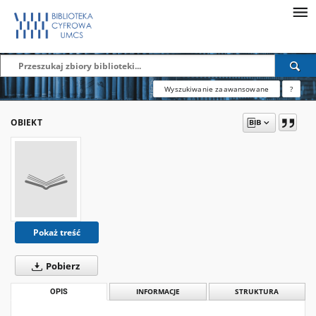
Wyszukiwanie zaawansowane
?
OBIEKT
Pokaż treść
Pobierz
OPIS
INFORMACJE
STRUKTURA