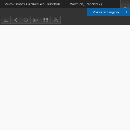
Mucoviscidosis u dzieci woj. lubelskiego w materiale sekcyjnym Zakładu Anatomii Patologicznej Akademii Medycznej w Lublinie w latach 1971-1974
Woźniak, Franciszek (medycyna).
Pokaż szczegóły