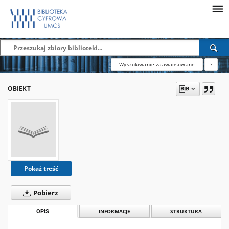
Wyszukiwanie zaawansowane
?
OBIEKT
Pokaż treść
Pobierz
OPIS
INFORMACJE
STRUKTURA