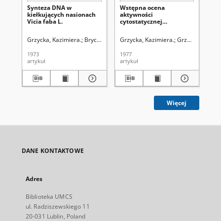
Synteza DNA w
Wstępna ocena
Ba
kiełkujących nasionach
aktywności
cy
Vicia faba L.
cytostatycznej
po
niektórych hydrazydów i
kw
ich pochodnych
hy
Grzycka, Kazimiera.
Bryc, Stanisław (1928- ). Redaktor sekcji
Grzycka, Kazimiera.
Grzycki, Stanisł
Grz
1973
1977
197
artykuł
artykuł
art
Więcej
DANE KONTAKTOWE
Adres
Biblioteka UMCS
ul. Radziszewskiego 11
20-031 Lublin, Poland