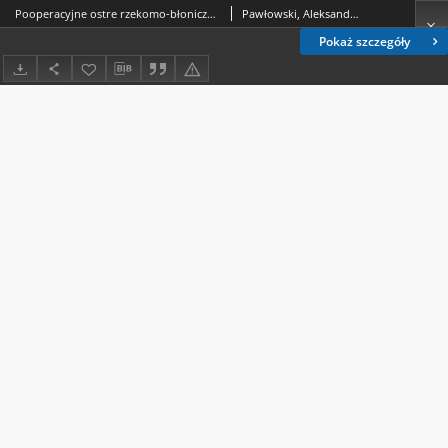
Pooperacyjne ostre rzekomo-błonicze zapalenie jelit
Pawłowski, Aleksander (histologia).
Pokaż szczegóły