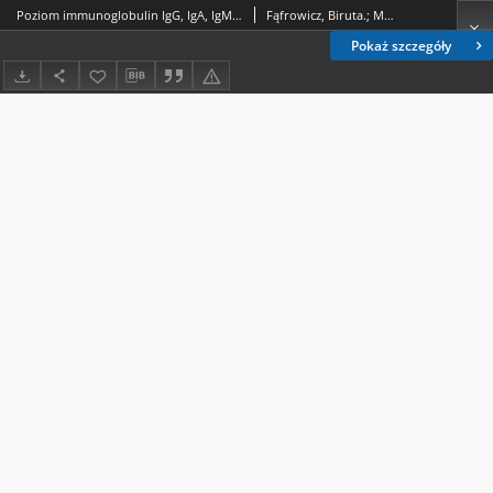
Poziom immunoglobulin IgG, IgA, IgM, IgD w surowicy krwi u chorych na gruźlicę płuc
Fąfrowicz, Biruta.; Mysakowska, Helena.; Kuś, Leszek.; Sidor-Smaga, Marta (1924-2006).; Tomaszewski, Jeremiasz Jerzy (1930-2017).
Pokaż szczegóły