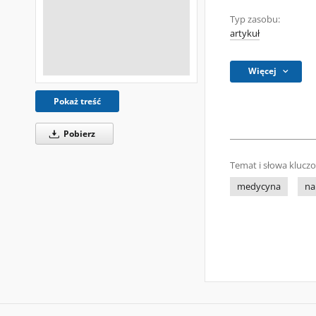
Typ zasobu:
artykuł
Więcej
Pokaż treść
Pobierz
Temat i słowa klucz
medycyna
na