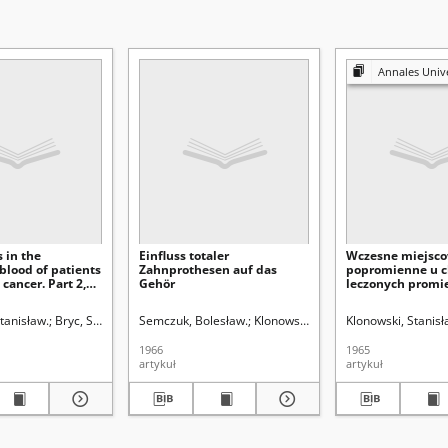
Annales Universitatis Mariae Curie-Sk
s in the
Einfluss totaler
Wczesne miejsco
 blood of patients
Zahnprothesen auf das
popromienne u c
 cancer. Part 2,
Gehör
leczonych promi
inical groups В
Roentgena z pow
krtani
daktor sekcji
tanisław.
Bryc, Stanisław (1928- ). Redaktor sekcji
Semczuk, Bolesław.
Klonowski, Stanisław.
Klonowski, Stanisł
Klonowski, S
1966
1965
artykuł
artykuł