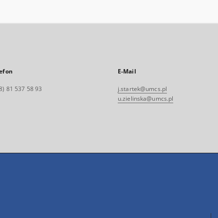
efon
E-Mail
8) 81 537 58 93
j.startek@umcs.pl
u.zielinska@umcs.pl