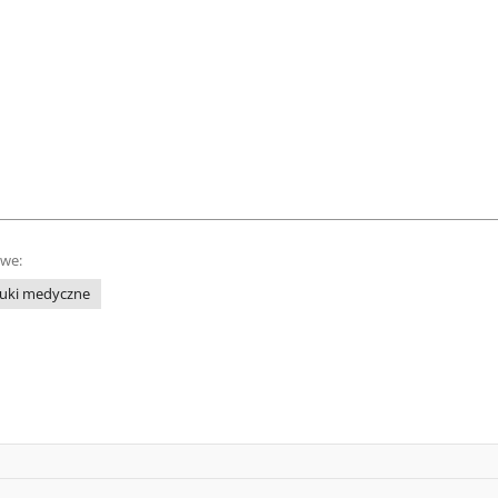
owe:
uki medyczne