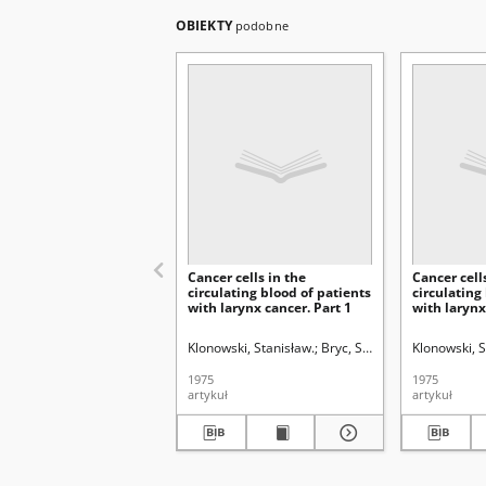
OBIEKTY
podobne
Cancer cells in the
Cancer cell
circulating blood of patients
circulating
with larynx cancer. Part 1
with larynx
Results - cl
and C
Klonowski, Stanisław.
Bryc, Stanisław (1928- ). Re
Klonowski, S
1975
1975
artykuł
artykuł