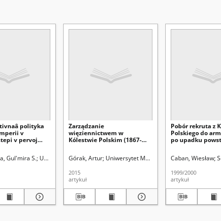
tivnaâ polityka
Zarządzanie
Pobór rekruta z 
imperii v
więziennictwem w
Polskiego do armi
tepi v pervoj
Kólestwie Polskim (1867-
po upadku powst
X v. : poisk novyh
1918) na przykładzie
styczniowego
leniâ
guberni lubelskiej
ie-Skłodowskiej (Lublin). Instytut Historii
a, Gul'mira S.
Uniwersytet Marii Curie-Skłodowskiej (Lublin). Instytut Historii
Górak, Artur
Uniwersytet Marii Curie-Skłodowskiej (Lubli
Caban, Wiesław
S
2015
1999/2000
artykuł
artykuł