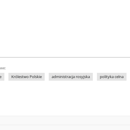
owe:
e
Królestwo Polskie
administracja rosyjska
polityka celna