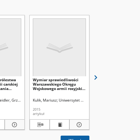
Królestwa
Wymiar sprawiedliwości
Rady powiatowe w gub
i carskiej
Warszawskiego Okręgu
lubelskiej w latach 186
ania
Wojskowego armii rosyjskiej
1863
na przełomie XIX i XX wieku
n). Instytut Historii
eidler, Grzegorz Leopold (1913-1924). Red.
Kulik, Mariusz
Uniwersytet Marii Curie-Skłodowskiej (Lublin). I
Uniwersytet Marii Curie-Skłodowskiej
Demidowicz, Tomasz (19
2015
[1993]
artykuł
artykuł