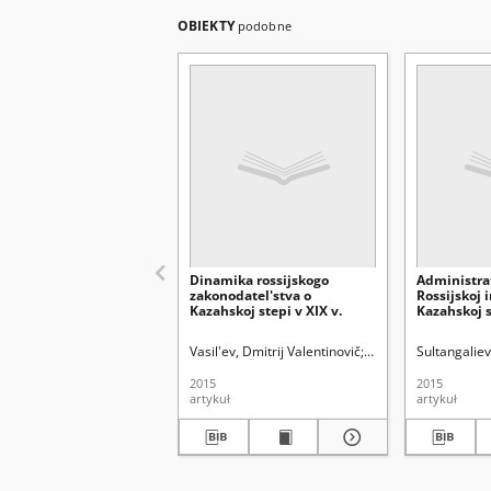
OBIEKTY
podobne
Dinamika rossijskogo
Administra
zakonodatel'stva o
Rossijskoj 
Kazahskoj stepi v XIX v.
Kazahskoj s
polovine XI
form uprav
Vasil'ev, Dmitrij Valentinovič
Uniwersytet Marii Cur
Sultangaliev
2015
2015
artykuł
artykuł