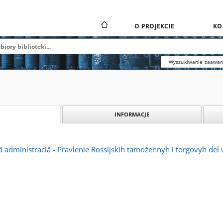
O PROJEKCIE
KO
Wyszukiwanie zaawa
INFORMACJE
â administraciâ - Pravlenie Rossijskih tamožennyh i torgovyh de