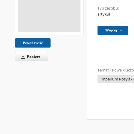
Typ zasobu:
artykuł
Więcej
Pokaż treść
Pobierz
Temat i słowa klucz
Imperium Rosyjski