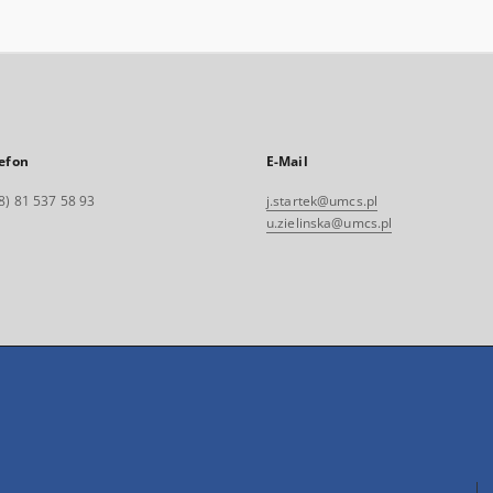
efon
E-Mail
8) 81 537 58 93
j.startek@umcs.pl
u.zielinska@umcs.pl