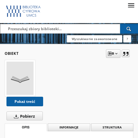
Wyszukiwanie zaawansowane
?
OBIEKT
Pokaż treść
Pobierz
OPIS
INFORMACJE
STRUKTURA