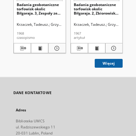
Badania geobotaniczne
Badania geobotaniczne
Ba
torfowisk okolic
torfowisk okolic
tor
Biłgoraja. 3, Zespoły ze
Biłgoraja. 2, Zbiorowiska
Bił
związku Rhynchosporion
towarzyszące
Ch
albae
Krzaczek, Tadeusz.
Grzycki, Stanisław (1910-1978). Redaktor sekcji
Krzaczek, Tadeusz.
Grzycki, Stanisł
Krz
1968
1967
196
czasopismo
artykuł
art
Więcej
DANE KONTAKTOWE
Adres
Biblioteka UMCS
ul. Radziszewskiego 11
20-031 Lublin, Poland