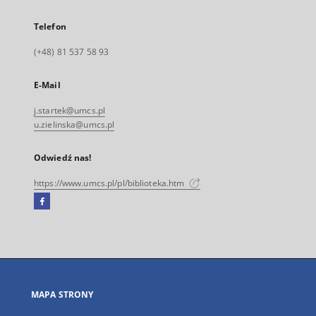
Telefon
(+48) 81 537 58 93
E-Mail
j.startek@umcs.pl
u.zielinska@umcs.pl
Odwiedź nas!
https://www.umcs.pl/pl/biblioteka.htm
Facebook
Link
zewnętrzny,
otworzy
się
w
nowej
MAPA STRONY
karcie