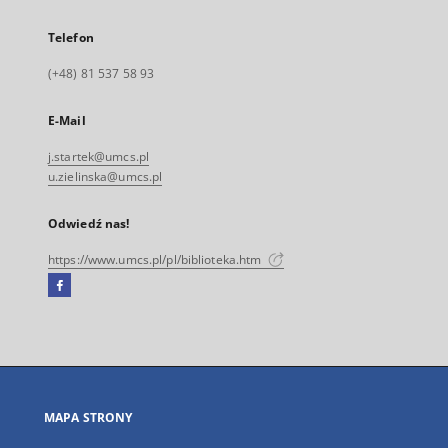
Telefon
(+48) 81 537 58 93
E-Mail
j.startek@umcs.pl
u.zielinska@umcs.pl
Odwiedź nas!
https://www.umcs.pl/pl/biblioteka.htm
Facebook
Link
zewnętrzny,
otworzy
się
w
nowej
MAPA STRONY
karcie