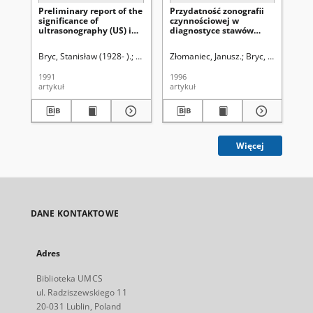
Preliminary report of the
Przydatność zonografii
Ro
significance of
czynnościowej w
pr
ultrasonography (US) in
diagnostyce stawów
mi
clinical practice
skroniowo-żuchwowych
kor
rad
Bryc, Stanisław (1928- ).
Woźnica, Jerzy.
Złomaniec, Janusz.
Woźnica, Jerzy.
Bryc, Stanisław (1
Bry
1991
1996
199
artykuł
artykuł
cza
Więcej
DANE KONTAKTOWE
Adres
Biblioteka UMCS
ul. Radziszewskiego 11
20-031 Lublin, Poland