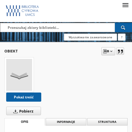
Wyszukiwanie zaawansowane
?
OBIEKT
Pokaż treść
Pobierz
OPIS
INFORMACJE
STRUKTURA