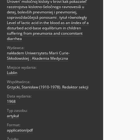
Urovenʹ moločnoj kisloty v krovi kak pokazatelʹ
rasstrojstva kislotno-ŝeločnogo ravnovesiâ u
detej, bolevših pnevmoniej i pnevmoniej,
soprovoždaûŝejsâ ponosami
;
tytuł równoległy
Level of lactic acid in the blood as an iindex of a
disturbed acid-base equilibrium in children
suffering from pneumonia and concomitant
diarrhea
Wydawca:
nakładem Uniwersytetu Marii Curie-
Skłodowskiej
;
Akademia Medyczna
Miejsce wydania:
Lublin
Współtwórca:
Grzycki, Stanisław (1910-1978). Redaktor sekcji
Data wydania:
1968
Typ zasobu:
artykuł
Format:
application/pdf
Źródło: