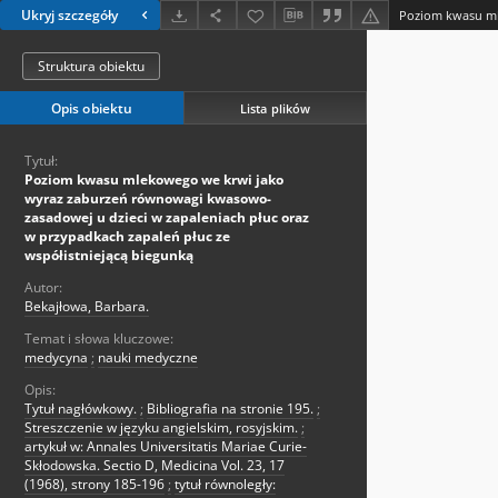
Ukryj szczegóły
Struktura obiektu
Opis obiektu
Lista plików
Tytuł:
Poziom kwasu mlekowego we krwi jako
wyraz zaburzeń równowagi kwasowo-
zasadowej u dzieci w zapaleniach płuc oraz
w przypadkach zapaleń płuc ze
współistniejącą biegunką
Autor:
Bekajłowa, Barbara.
Temat i słowa kluczowe:
medycyna
;
nauki medyczne
Opis:
Tytuł nagłówkowy.
;
Bibliografia na stronie 195.
;
Streszczenie w języku angielskim, rosyjskim.
;
artykuł w: Annales Universitatis Mariae Curie-
Skłodowska. Sectio D, Medicina Vol. 23, 17
(1968), strony 185-196
;
tytuł równoległy: