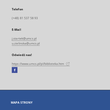
Telefon
(+48) 81 537 58 93
E-Mail
j.startek@umcs.pl
u.zielinska@umcs.pl
Odwiedź nas!
https://www.umcs.pl/pl/biblioteka.htm
Facebook
Link
zewnętrzny,
otworzy
się
w
nowej
MAPA STRONY
karcie