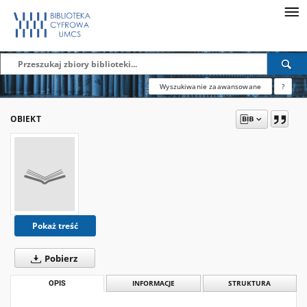
Wyszukiwanie zaawansowane
?
OBIEKT
Pokaż treść
Pobierz
OPIS
INFORMACJE
STRUKTURA