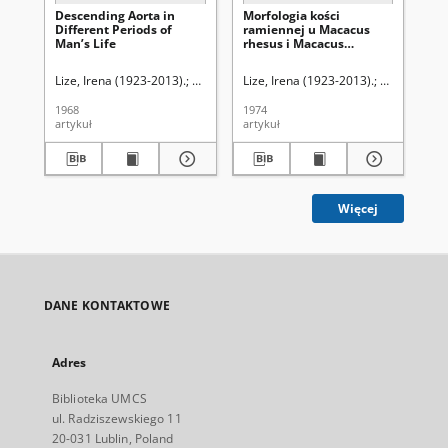
Descending Aorta in
Morfologia kości
Mo
Different Periods of
ramiennej u Macacus
pr
Man’s Life
rhesus i Macacus
rh
cynomolgus
cy
Lize, Irena (1923-2013).
Grzycki, Stanisław (1910-1978). Redaktor sekcj
Lize, Irena (1923-2013).
Osemlak, Je
Ose
1968
1974
197
artykuł
artykuł
art
Więcej
DANE KONTAKTOWE
Adres
Biblioteka UMCS
ul. Radziszewskiego 11
20-031 Lublin, Poland