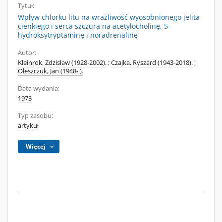
Tytuł:
Wpływ chlorku litu na wrażliwość wyosobnionego jelita
cienkiego i serca szczura na acetylocholinę, 5-
hydroksytryptaminę i noradrenalinę
Autor:
Kleinrok, Zdzisław (1928-2002).
;
Czajka, Ryszard (1943-2018).
;
Oleszczuk, Jan (1948- ).
Data wydania:
1973
Typ zasobu:
artykuł
Więcej