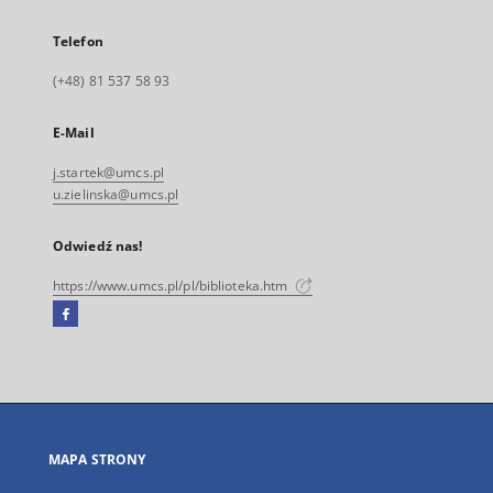
Telefon
(+48) 81 537 58 93
E-Mail
j.startek@umcs.pl
u.zielinska@umcs.pl
Odwiedź nas!
https://www.umcs.pl/pl/biblioteka.htm
Facebook
Link
zewnętrzny,
otworzy
się
w
nowej
MAPA STRONY
karcie