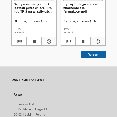
Wpływ zamiany chlorku
Rytmy biologiczne i ich
Wp
potasu przez chlorek litu
znaczenie dla
po
lub TRIS na wrażliwość
farmakoterapii
hy
izolowanego jelita
or
cienkiego szczura na
hy
Kleinrok, Zdzisław (1928-2002).
Czajka, Ryszard (1943-2018).
Kleinrok, Zdzisław (1928-2002).
Oleszczu
Krwa
Bor
acetylocholinę i 5-
w 
hydroksytryptaminę
po
1975
1982
197
oraz izolowanego serca
ch
artykuł
artykuł
art
szczura na noradrenalinę
Więcej
DANE KONTAKTOWE
Adres
Biblioteka UMCS
ul. Radziszewskiego 11
20-031 Lublin, Poland