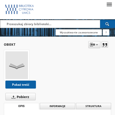
Wyszukiwanie zaawansowane
?
OBIEKT
Pokaż treść
Pobierz
OPIS
INFORMACJE
STRUKTURA