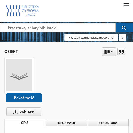
Wyszukiwanie zaawansowane
?
OBIEKT
Pokaż treść
Pobierz
OPIS
INFORMACJE
STRUKTURA