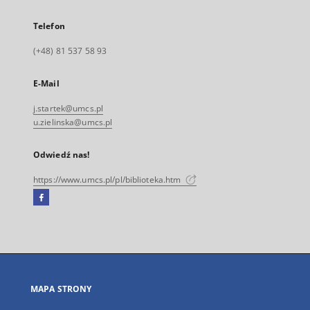
Telefon
(+48) 81 537 58 93
E-Mail
j.startek@umcs.pl
u.zielinska@umcs.pl
Odwiedź nas!
https://www.umcs.pl/pl/biblioteka.htm
Facebook
Link
zewnętrzny,
otworzy
się
w
nowej
MAPA STRONY
karcie