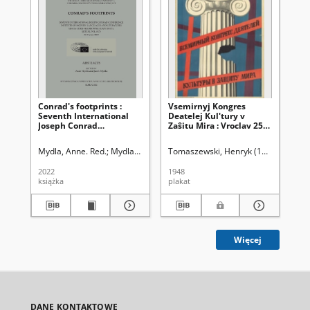
Conrad's footprints :
Vsemirnyj Kongres
„Ź
Seventh International
Deatelej Kul'tury v
st
Joseph Conrad
Zaŝitu Mira : Vroclav 25-
ed
Conference,Institute of
28 VIII 1948 Pol'ša
Ko
Modern Languages and
Po
Mydla, Anne. Red.
Mydla, Jacek. Red.
Tomaszewski, Henryk (1914-2005)
Gos
Literature Maria Curie-
ro
Skłodowska University,
2022
1948
201
Lublin, Poland 20-23
książka
plakat
art
June 2022 : abstracts
Więcej
DANE KONTAKTOWE