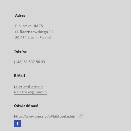
Adres
Biblioteka UMCS
ul. Radziszewskiego 11
20-031 Lublin, Poland
Telefon
(+48) 81 537 58 93
E-Mail
j.startek@umcs.pl
u.zielinska@umcs.pl
Odwiedź nas!
https://www.umcs.pl/pl/biblioteka.htm
Facebook
Link