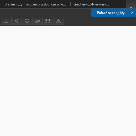
Bierne i czynne prawo wyborcze w wyborach przedstawicieli pracowników do rady nadzorczej spółki dominującej koncernu : glosa do wyroku Trybunału Sprawiedliwości (Wielka Izba) z dnia 18 lipca 2017 r. w sprawie Konrad Erzberger przeciwko TUI AG (C-566/15)
Giedrewicz-Niewińska, Aneta
Pokaż szczegóły