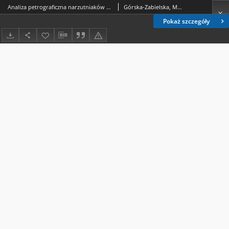
Analiza petrograficzna narzutniaków w żwirowni Łubienica-Superunki oraz ich skandynawskie obszary alimentacyjne
Górska-Zabielska, Maria; Smolska, Ewa; Wachecka-Kotkowska, Lucyna
Pokaż szczegóły