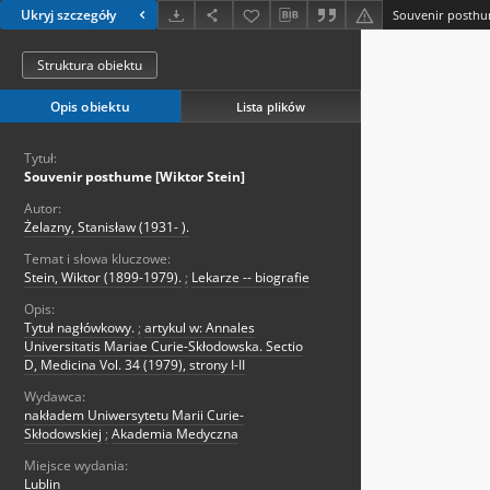
Ukryj szczegóły
Souvenir posthu
Struktura obiektu
Opis obiektu
Lista plików
Tytuł:
Souvenir posthume [Wiktor Stein]
Autor:
Żelazny, Stanisław (1931- ).
Temat i słowa kluczowe:
Stein, Wiktor (1899-1979).
;
Lekarze -- biografie
Opis:
Tytuł nagłówkowy.
;
artykul w: Annales
Universitatis Mariae Curie-Skłodowska. Sectio
D, Medicina Vol. 34 (1979), strony I-II
Wydawca:
nakładem Uniwersytetu Marii Curie-
Skłodowskiej
;
Akademia Medyczna
Miejsce wydania:
Lublin