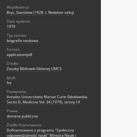
Współtwórca:
Bryc, Stanisław (1928- ). Redaktor sekcji
Data wydania:
1979
Typ zasobu:
biografia naukowa
Format:
application/pdf
Źródło:
Zasoby Biblioteki Głównej UMCS
Język:
fre
Powiązania:
Annales Universitatis Mariae Curie-Skłodowska.
Sectio D, Medicina Vol. 34 (1979), strony I-II
Prawa:
domena publiczna
Źródło finansowania :
Dofinansowano z programu "Społeczna
odpowiedzialność nauki" Ministra Nauki i