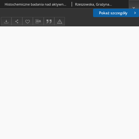
Histochemiczne badania nad aktywnością ß-glikuronidazy w wątrobie i macicy w przebiegu ciąży u świnek morskich
Rzeszowska, Grażyna.; Ciszewska-Popiołek, Barbara.
Pokaż szczegóły