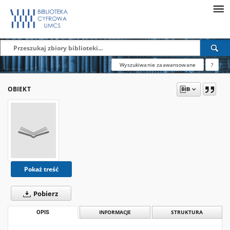
Wyszukiwanie zaawansowane
?
OBIEKT
Pokaż treść
Pobierz
OPIS
INFORMACJE
STRUKTURA