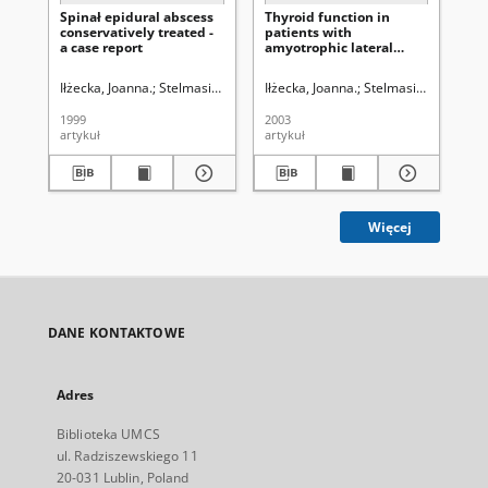
Spinał epidural abscess
Thyroid function in
Ak
conservatively treated -
patients with
de
a case report
amyotrophic lateral
ml
sclerosis
jej
iz
Iłżecka, Joanna.
Stelmasiak, Zbigniew (1941- ).
Iłżecka, Joanna.
Stelmasiak, Zbigniew (1
Stelmasiak, Zbigniew
Ste
kr
ce
1999
2003
197
artykuł
artykuł
art
Więcej
DANE KONTAKTOWE
Adres
Biblioteka UMCS
ul. Radziszewskiego 11
20-031 Lublin, Poland