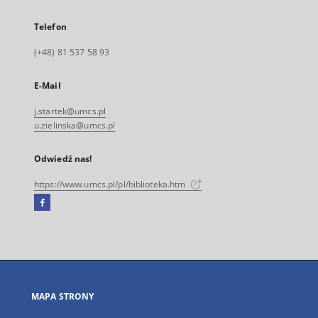
Telefon
(+48) 81 537 58 93
E-Mail
j.startek@umcs.pl
u.zielinska@umcs.pl
Odwiedź nas!
https://www.umcs.pl/pl/biblioteka.htm
Facebook
Link
zewnętrzny,
otworzy
się
w
nowej
MAPA STRONY
karcie