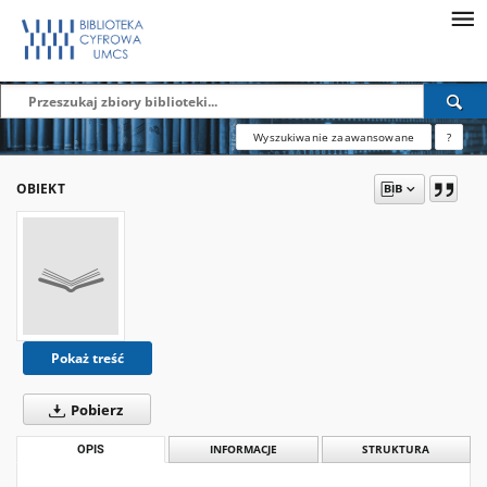
Wyszukiwanie zaawansowane
?
OBIEKT
Pokaż treść
Pobierz
OPIS
INFORMACJE
STRUKTURA