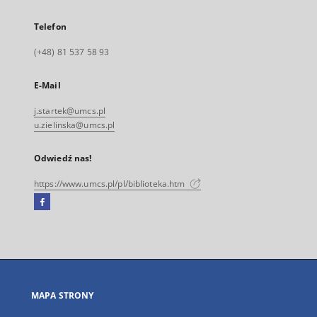
Telefon
(+48) 81 537 58 93
E-Mail
j.startek@umcs.pl
u.zielinska@umcs.pl
Odwiedź nas!
https://www.umcs.pl/pl/biblioteka.htm
Facebook
Link
zewnętrzny,
otworzy
się
w
nowej
MAPA STRONY
karcie