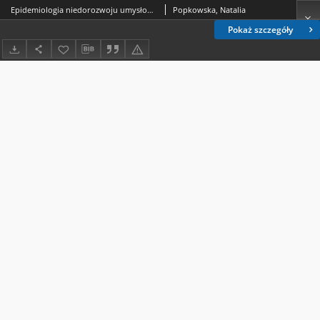
Epidemiologia niedorozwoju umysłowego w woj. lubelskim
Popkowska, Natalia
Pokaż szczegóły