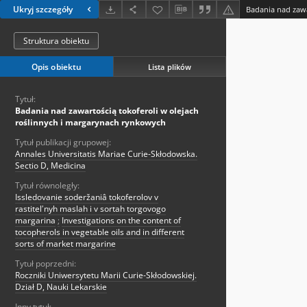
Ukryj szczegóły
Struktura obiektu
Opis obiektu
Lista plików
Tytuł:
Badania nad zawartością tokoferoli w olejach
roślinnych i margarynach rynkowych
Tytuł publikacji grupowej:
Annales Universitatis Mariae Curie-Skłodowska.
Sectio D, Medicina
Tytuł równoległy:
Issledovanie soderžaniâ tokoferolov v
rastitelʹnyh maslah i v sortah torgovogo
margarina
;
Investigations on the content of
tocopherols in vegetable oils and in different
sorts of market margarine
Tytuł poprzedni:
Roczniki Uniwersytetu Marii Curie-Skłodowskiej.
Dział D, Nauki Lekarskie
Inny tytuł: