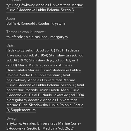
tytuł nagłówkowy: Annales Universitatis Mariae
Curie-Skłodowska Lublin-Polonia. Sectio D
Autor:
Buliński, Romuald
;
Kutulas, Krystyna
Temat i słowa kluczowe:
tokoferole
;
oleje roślinne
;
margaryny
Opis:
Redaktorzy sekcji D: od vol. 6 (1951) Tadeusz
Krwawicz, od vol. 9 (1954) Stanisław Grzycki, od
vol. 34 (1979) Stanisław Bryc, od vol. 63, nr 1
(2008) Maria Majdan.
;
dodatek: Annales
Universitatis Mariae Curie-Skłodowska Lublin-
Polonia. Sectio D, Supplementum
;
tytuł
nagłówkowy: Annales Universitatis Mariae
Curie-Skłodowska Lublin-Polonia. Sectio D
;
tytuł
poprzedni: Roczniki Uniwersytetu Marii Curie-
Skłodowskiej. Dział D, Nauki Lekarskie
;
od 1994
nieregularny dodatek: Annales Universitatis
Mariae Curie-Skłodowska Lublin-Polonia. Sectio
D, Supplementum
Uwagi:
artykuł w: Annales Universitatis Mariae Curie-
Skłodowska. Sectio D, Medicina Vol. 26, 21