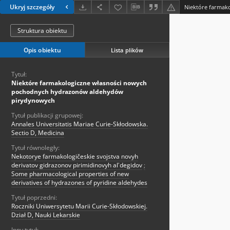
Ukryj szczegóły
Struktura obiektu
Opis obiektu
Lista plików
Tytuł:
Niektóre farmakologiczne własności nowych
pochodnych hydrazonów aldehydów
pirydynowych
Tytuł publikacji grupowej:
Annales Universitatis Mariae Curie-Skłodowska.
Sectio D, Medicina
Tytuł równoległy:
Nekotorye farmakologičeskie svojstva novyh
derivatov gidrazonov pirimidinovyh alʹdegidov
;
Some pharmacological properties of new
derivatives of hydrazones of pyridine aldehydes
Tytuł poprzedni:
Roczniki Uniwersytetu Marii Curie-Skłodowskiej.
Dział D, Nauki Lekarskie
Inny tytuł: