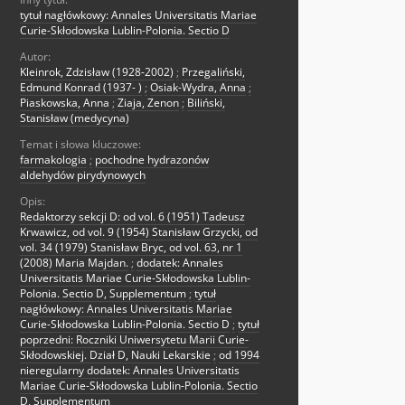
tytuł nagłówkowy: Annales Universitatis Mariae
Curie-Skłodowska Lublin-Polonia. Sectio D
Autor:
Kleinrok, Zdzisław (1928-2002)
;
Przegaliński,
Edmund Konrad (1937- )
;
Osiak-Wydra, Anna
;
Piaskowska, Anna
;
Ziaja, Zenon
;
Biliński,
Stanisław (medycyna)
Temat i słowa kluczowe:
farmakologia
;
pochodne hydrazonów
aldehydów pirydynowych
Opis:
Redaktorzy sekcji D: od vol. 6 (1951) Tadeusz
Krwawicz, od vol. 9 (1954) Stanisław Grzycki, od
vol. 34 (1979) Stanisław Bryc, od vol. 63, nr 1
(2008) Maria Majdan.
;
dodatek: Annales
Universitatis Mariae Curie-Skłodowska Lublin-
Polonia. Sectio D, Supplementum
;
tytuł
nagłówkowy: Annales Universitatis Mariae
Curie-Skłodowska Lublin-Polonia. Sectio D
;
tytuł
poprzedni: Roczniki Uniwersytetu Marii Curie-
Skłodowskiej. Dział D, Nauki Lekarskie
;
od 1994
nieregularny dodatek: Annales Universitatis
Mariae Curie-Skłodowska Lublin-Polonia. Sectio
D, Supplementum