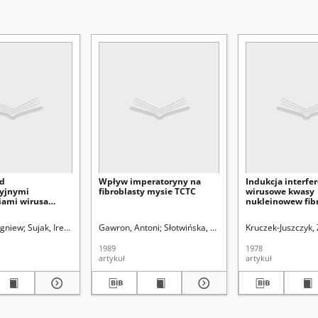
ad
Wpływ imperatoryny na
Indukcja interfer
cyjnymi
fibroblasty mysie TCTC
wirusowe kwasy
iami wirusa
nukleinowew fib
go zapalenia
zarodka kury
arę adaptacji do
aria.
igniew
Wojnarowska, Dorota.
Sujak, Irena
Lorkiewicz, Zbigniew (1923-2001). Red.
Gawron, Antoni
Wawrzycki, Bartłomiej.
Słotwińska, Maria
Bryc, Stanisław (1928- ). Red
Uniwersytet Marii Cu
Kruczek-Juszczyk, 
ankowej
1989
1978
artykuł
artykuł