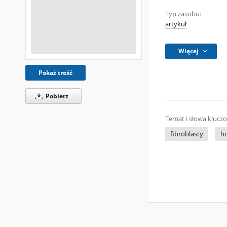
Typ zasobu:
artykuł
Więcej
Pokaż treść
Pobierz
Temat i słowa klucz
fibroblasty
h