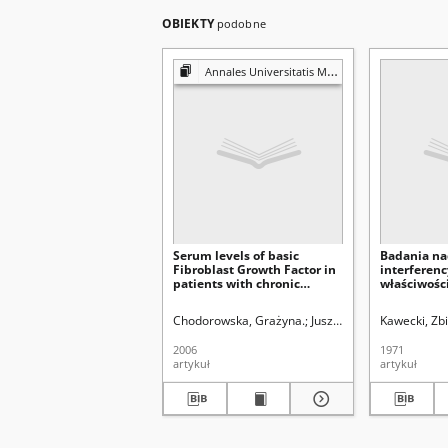
OBIEKTY
podobne
Annales Universitatis Mariae Curie-Skłodowska. Sectio D, Medicina
Serum levels of basic
Badania n
Fibroblast Growth Factor in
interferen
patients with chronic
właściwośc
plaque psoriasis
kleszczowe
mózgu w mi
Chodorowska, Grażyna.
Juszkiewicz-Borowiec, M
Kawecki, Zb
hodowli tk
2006
1971
artykuł
artykuł