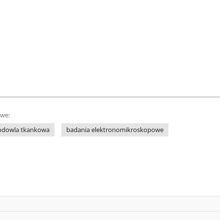
owe:
odowla tkankowa
badania elektronomikroskopowe