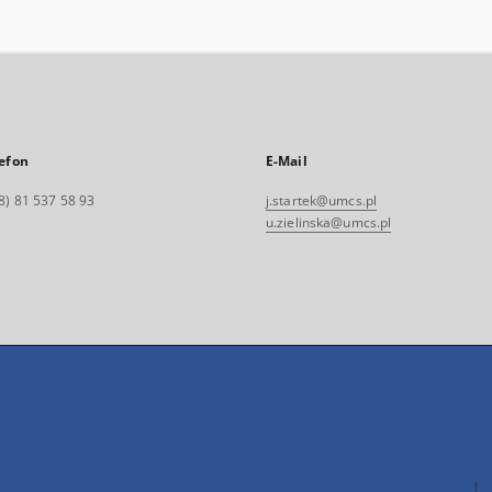
efon
E-Mail
8) 81 537 58 93
j.startek@umcs.pl
u.zielinska@umcs.pl