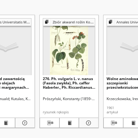
is Mariae Curie-Skłodowska. Sectio D, Medicina
Zbiór akwarel roślin Konstantego Prószyńskiego
Annales Universitatis Mariae Curie-Sk
d zawartością
276. Ph. vulgaris L. v. nanus
Wolne aminokwa
w olejach
(Fasola zwykła), Ph. caffer
szczepionki
 i margarynach
Haberler., Ph. Riccardianus
przeciwkrztuśco
Savi., Ph. lunatus, Ph.
Mungo L., Ph. gonospermus
ska, Irena
omuald
Kutulas, Krystyna
Krwawicz, Tadeusz (1910-1988). Redaktor sekcji
Krwawicz, Tadeusz (1910-1988). Redaktor sekcji
Prószyński, Konstanty (1859-1936)
Krzeczkowska, Ire
Savi., Phaseolus multiflorus
Willd. (Fasola
1961
wielokwiatowa)
rysunek rękopis
artykuł