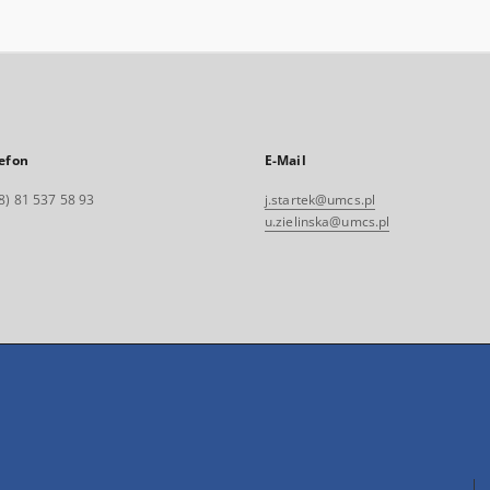
efon
E-Mail
8) 81 537 58 93
j.startek@umcs.pl
u.zielinska@umcs.pl