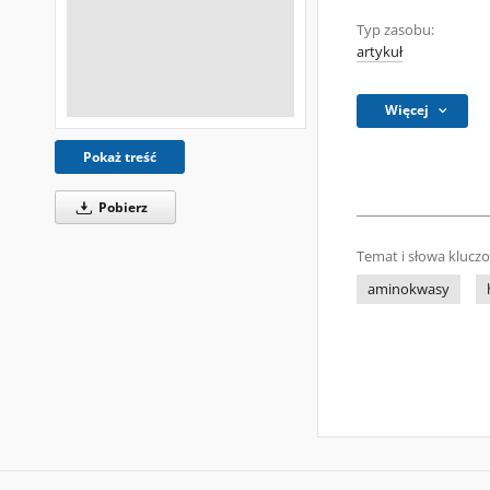
Typ zasobu:
artykuł
Więcej
Pokaż treść
Pobierz
Temat i słowa klucz
aminokwasy