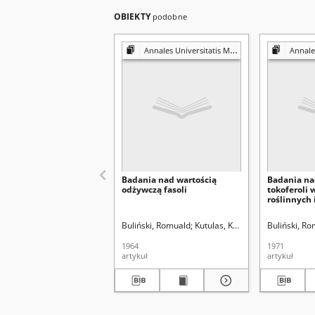
OBIEKTY
podobne
Annales Universitatis Mariae Curie-Skłodowska. Sectio D, Medicina
Annales Universitat
Badania nad wartością
Badania na
odżywczą fasoli
tokoferoli 
roślinnych
rynkowych
Buliński, Romuald
Kutulas, Krystyna
Przeciechow
Buliński, R
1964
1971
artykuł
artykuł