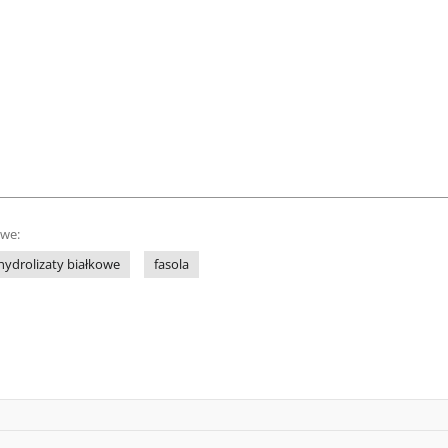
owe:
hydrolizaty białkowe
fasola