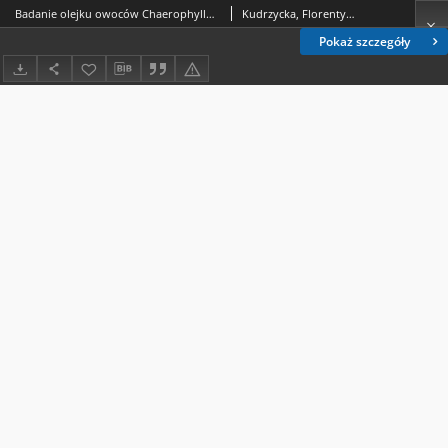
Badanie olejku owoców Chaerophyllum hirsutum L, ssp. cicutaria B r i q. var. glabrum. Cz. 2, Chromatografia gazowa
Kudrzycka, Florentyna Wanda (1903-1975); Głowniak, Kazimierz
Pokaż szczegóły