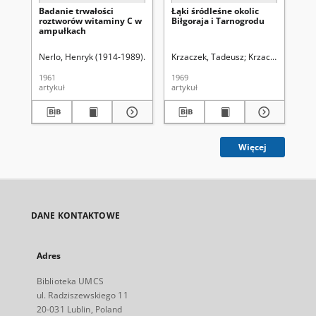
Badanie trwałości
Łąki śródleśne okolic
Łą
roztworów witaminy C w
Biłgoraja i Tarnogrodu
ws
ampułkach
wo
Ta
Nerlo, Henryk (1914-1989)
Wieluńska, Zofia (farmacja)
Krzaczek, Tadeusz
Krzaczek, Wiesła
Siekierko, Kry
Kr
1961
1969
197
artykuł
artykuł
art
Więcej
DANE KONTAKTOWE
Adres
Biblioteka UMCS
ul. Radziszewskiego 11
20-031 Lublin, Poland