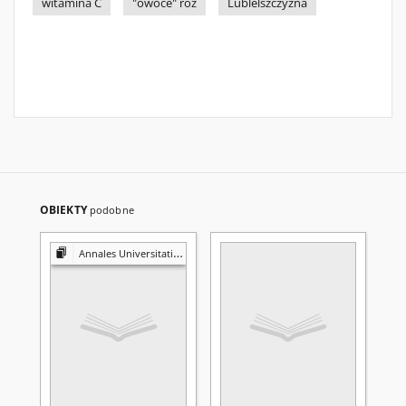
witamina C
"owoce" róż
Lublelszczyzna
OBIEKTY
podobne
Annales Universitatis Mariae Curie-Skłodowska. Sectio D, Medicina