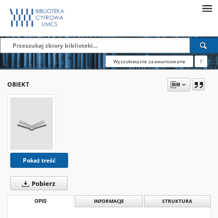
Wyszukiwanie zaawansowane
?
OBIEKT
Pokaż treść
Pobierz
OPIS
INFORMACJE
STRUKTURA