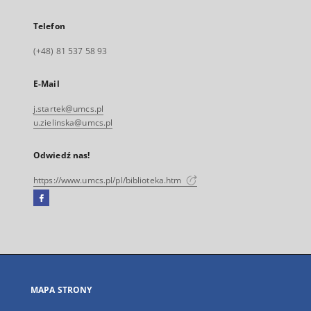
Telefon
(+48) 81 537 58 93
E-Mail
j.startek@umcs.pl
u.zielinska@umcs.pl
Odwiedź nas!
https://www.umcs.pl/pl/biblioteka.htm
Facebook
Link
zewnętrzny,
otworzy
się
w
nowej
MAPA STRONY
karcie