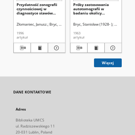
Przydatność zonografii
Próby zastosowania
Thi
czynnościowej w
autotomografii w
act
diagnostyce stawów
badaniu okolicy
Me
skroniowo-żuchwowych
podpotylicznej
Złomaniec, Janusz.
Bryc, Stanisław (1928- ).
Bryc, Stanisław (1928- )
Bryc, Stanisław (1928- ).
Krwawicz, Ta
Bry
1996
1963
197
artykuł
artykuł
art
Więcej
DANE KONTAKTOWE
Adres
Biblioteka UMCS
ul. Radziszewskiego 11
20-031 Lublin, Poland