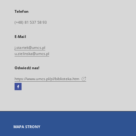
Telefon
(+48) 81 537 58 93
E-Mail
j.startek@umcs.pl
u.zielinska@umcs.pl
Odwiedź nas!
https://www.umcs.pl/pl/biblioteka.htm
Facebook
Link
zewnętrzny,
otworzy
się
w
nowej
MAPA STRONY
karcie