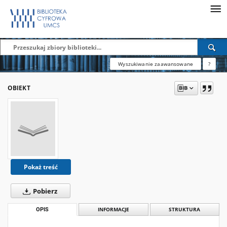
Wyszukiwanie zaawansowane
?
OBIEKT
Pokaż treść
Pobierz
OPIS
INFORMACJE
STRUKTURA