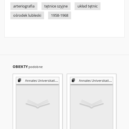
arteriografia
tętnice szyjne
układ tętnic
ośrodek lubleski
1958-1968
OBIEKTY
podobne
Annales Universitatis Mariae Curie-Skłodowska. Sectio D, Medicina
Annales Universitatis Mariae Curie-Skłodowska. Sectio D, Medicina