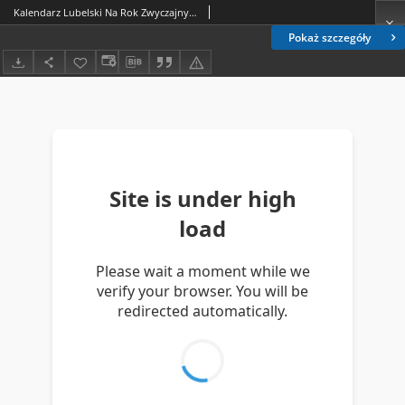
Kalendarz Lubelski Na Rok Zwyczajny 1921, R. 53
Pokaż szczegóły