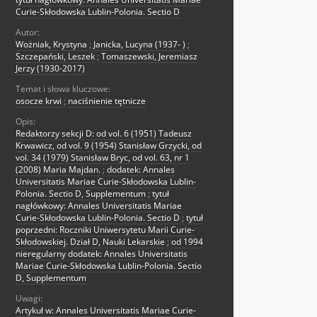
Curie-Skłodowska Lublin-Polonia. Sectio D
Autor:
Wożniak, Krystyna
;
Janicka, Lucyna (1937- )
;
Szczepański, Leszek
;
Tomaszewski, Jeremiasz
Jerzy (1930-2017)
Temat i słowa kluczowe:
osocze krwi
;
naciśnienie tętnicze
Opis:
Redaktorzy sekcji D: od vol. 6 (1951) Tadeusz
Krwawicz, od vol. 9 (1954) Stanisław Grzycki, od
vol. 34 (1979) Stanisław Bryc, od vol. 63, nr 1
(2008) Maria Majdan.
;
dodatek: Annales
Universitatis Mariae Curie-Skłodowska Lublin-
Polonia. Sectio D, Supplementum
;
tytuł
nagłówkowy: Annales Universitatis Mariae
Curie-Skłodowska Lublin-Polonia. Sectio D
;
tytuł
poprzedni: Roczniki Uniwersytetu Marii Curie-
Skłodowskiej. Dział D, Nauki Lekarskie
;
od 1994
nieregularny dodatek: Annales Universitatis
Mariae Curie-Skłodowska Lublin-Polonia. Sectio
D, Supplementum
Uwagi:
Artykuł w: Annales Universitatis Mariae Curie-