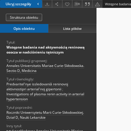
Ukryj szczegóły
Struktura obiektu
Opis obiektu
Lista plików
Tytuł:
Wstępne badania nad aktywnością reninową
osocza w nadciśnieniu tętniczym
Tytuł publikacji grupowej:
Annales Universitatis Mariae Curie-Skłodowska.
Sectio D, Medicina
Tytuł równoległy:
Predvaritelʹnye issledovaniâ reninovoj
aktivnostipri arterialʹnoj gipertonii
;
Investigations of plasma renin activity in arterial
hypertension
Tytuł poprzedni:
Roczniki Uniwersytetu Marii Curie-Skłodowskiej.
Dział D, Nauki Lekarskie
Inny tytuł:
tytuł nagłówkowy: Annales Universitatis Mariae