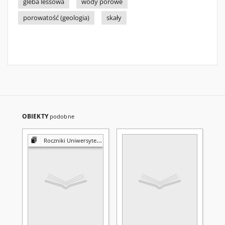
gleba lessowa
wody porowe
porowatość (geologia)
skały
OBIEKTY
podobne
Roczniki Uniwersytetu Marii Curie-Skłodowskiej w Lublinie. Dział B, Geografia, Geologia, Mineralogia i Petrografia