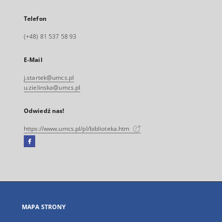
Telefon
(+48) 81 537 58 93
E-Mail
j.startek@umcs.pl
u.zielinska@umcs.pl
Odwiedź nas!
https://www.umcs.pl/pl/biblioteka.htm
Facebook
Link
zewnętrzny,
otworzy
się
w
nowej
MAPA STRONY
karcie