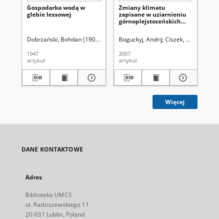
Gospodarka wodą w
Zmiany klimatu
Wst
glebie lessowej
zapisane w uziarnieniu
os
górnoplejstoceńskich
sekwencji lessowo-
glebowych zachodniej
Dobrzański, Bohdan (1909-1987)
Boguckyj, Andrij
Ciszek, Dariusz
Jar
Żel
części Ukrainy
1947
2007
192
artykuł
artykuł
ksi
Więcej
DANE KONTAKTOWE
Adres
Biblioteka UMCS
ul. Radziszewskiego 11
20-031 Lublin, Poland