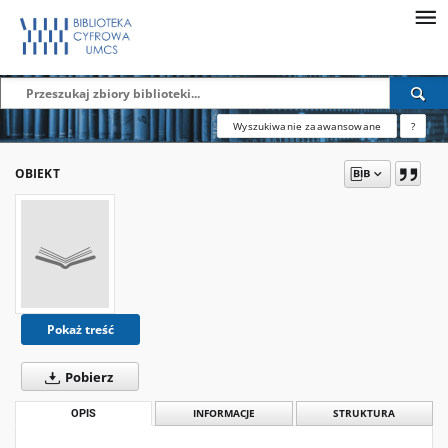
Wyszukiwanie zaawansowane
?
OBIEKT
Pokaż treść
Pobierz
OPIS
INFORMACJE
STRUKTURA