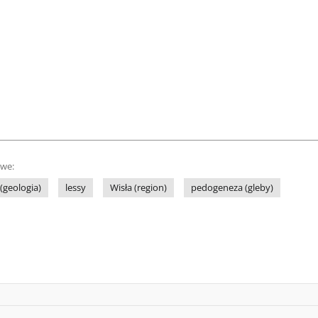
owe:
(geologia)
lessy
Wisła (region)
pedogeneza (gleby)