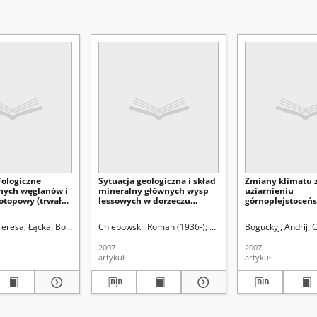
ologiczne
Sytuacja geologiczna i skład
Zmiany klimatu 
nych węglanów i
mineralny głównych wysp
uziarnieniu
zotopowy (trwałe
lessowych w dorzeczu
górnoplejstoceńs
la i tlenu) w
środkowego i górnego
sekwencji lessow
karpacia i
Dniepru na obszarze
glebowych zachod
Teresa
Kołodziej, Tomasz
Łącka, Bożena
Uniwersytet Marii Curie-Skłodowskiej (Lublin)
Łanczont, Maria
Chlebowski, Roman (1936-)
Uniwersytet Marii Curie-Skłodowskiej (Lu
Lindner, Leszek
Boguckyj, Andrij
Wojtanowicz, Józ
Gożik, Pet
C
Ukrainy i Białorusi
Ukrainy
2007
2007
artykuł
artykuł