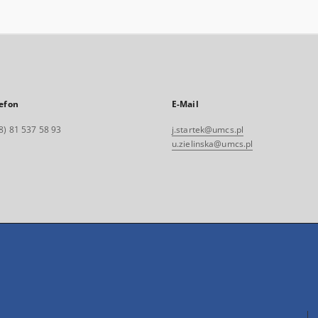
efon
E-Mail
8) 81 537 58 93
j.startek@umcs.pl
u.zielinska@umcs.pl