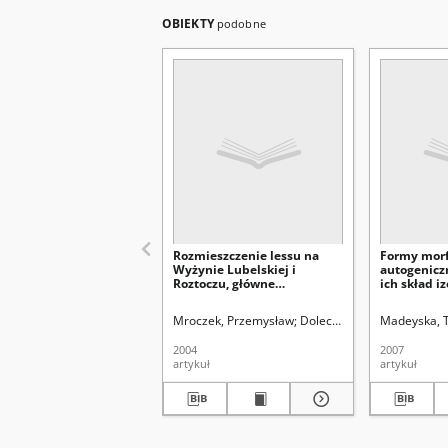
OBIEKTY
podobne
Rozmieszczenie lessu na
Formy morf
Wyżynie Lubelskiej i
autogenicz
Roztoczu, główne
ich skład i
stanowiska badawcze i stan
izotopy węg
badań
lessach Pod
Mroczek, Przemysław
Dolecki, Leopold (1937- )
Madeyska, 
Podola
2004
2007
artykuł
artykuł