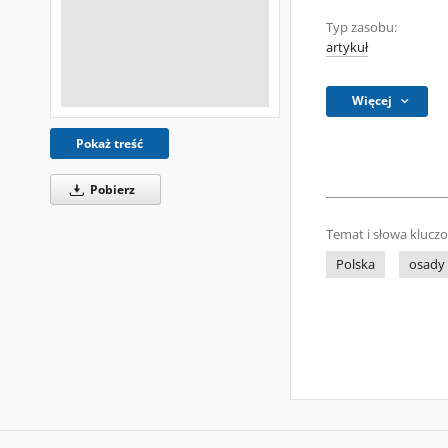
Typ zasobu:
artykuł
Więcej
Pokaż treść
Pobierz
Temat i słowa klucz
Polska
osady 