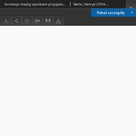
Korelacja między wynikami przyspieszonego starzenia a przechowywania tabletek witaminy C w warunkach normalnych
Nerlo, Henryk (1914-1989).; Wieluńska, Zofia (farmacja).
Pokaż szczegóły