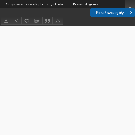
Otrzymywanie ceruloplazminy i badanie jej własności
Prasał, Zbigniew.
Pokaż szczegóły