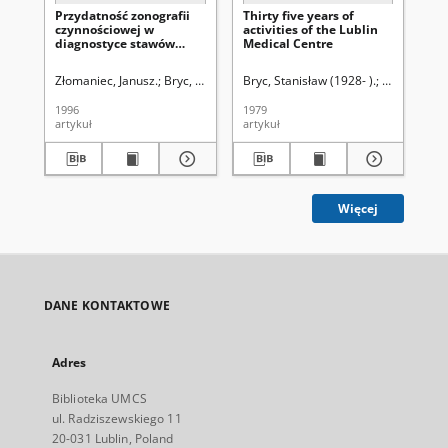
Przydatność zonografii
Thirty five years of
Ws
czynnościowej w
activities of the Lublin
re
diagnostyce stawów
Medical Centre
żo
skroniowo-żuchwowych
Złomaniec, Janusz.
Bryc, Stanisław (1928- ).
Bryc, Stanisław (1928- ).
Bryc, Stanisław (1928- ).
Bryc, Stanis
Bry
1996
1979
198
artykuł
artykuł
art
Więcej
DANE KONTAKTOWE
Adres
Biblioteka UMCS
ul. Radziszewskiego 11
20-031 Lublin, Poland