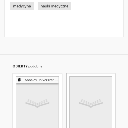
medycyna
nauki medyczne
OBIEKTY
podobne
Annales Universitatis Mariae Curie-Skłodowska. Sectio D, Medicina