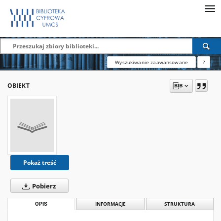
Wyszukiwanie zaawansowane
?
OBIEKT
Pokaż treść
Pobierz
OPIS
INFORMACJE
STRUKTURA