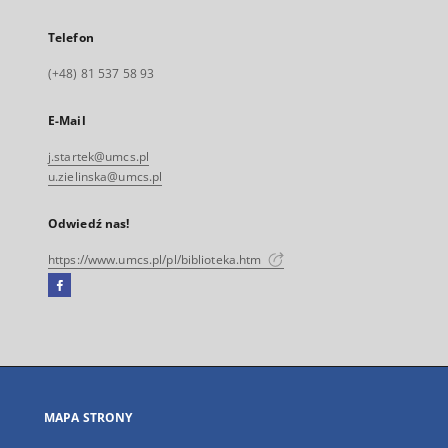
Telefon
(+48) 81 537 58 93
E-Mail
j.startek@umcs.pl
u.zielinska@umcs.pl
Odwiedź nas!
https://www.umcs.pl/pl/biblioteka.htm
Facebook
Link
zewnętrzny,
otworzy
się
w
nowej
MAPA STRONY
karcie