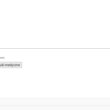
owe:
uki medyczne