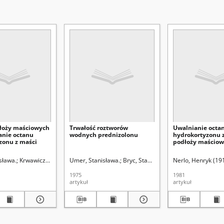
łoży maściowych
Trwałość roztworów
Uwalnianie octa
anie octanu
wodnych prednizolonu
hydrokortyzonu 
zonu z maści
podłoży maścio
. Redaktor sekcji
sława.
Krwawicz, Tadeusz (1910-1988). Redaktor sekcji
Umer, Stanisława.
Bryc, Stanisław (1928- ). Redaktor se
Nerlo, Henryk (19
1975
1981
artykuł
artykuł