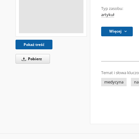
Typ zasobu:
artykuł
Więcej
Pokaż treść
Pobierz
Temat i słowa klucz
medycyna
na