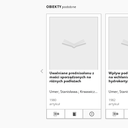
OBIEKTY
podobne
Uwalniane prednisolonu z
Wpływ pod
maści sporządzonych na
na wchłani
różnych podłożach
hydrokorty
Umer, Stanisława.
Krwawicz, Tadeusz (1910-1988)
Umer, Stani
1980
1982
artykuł
artykuł