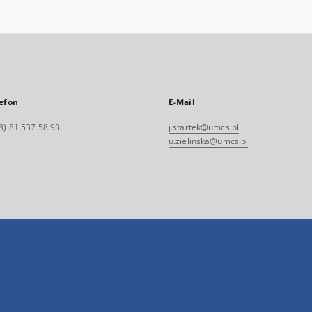
efon
E-Mail
8) 81 537 58 93
j.startek@umcs.pl
u.zielinska@umcs.pl