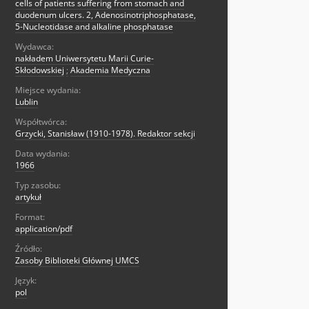
cells of patients suffering from stomach and
duodenum ulcers. 2, Adenosinotriphosphatase,
5-Nucleotidase and alkaline phosphatase
Wydawca:
nakładem Uniwersytetu Marii Curie-
Skłodowskiej
;
Akademia Medyczna
Miejsce wydania:
Lublin
Współtwórca:
Grzycki, Stanisław (1910-1978). Redaktor sekcji
Data wydania:
1966
Typ zasobu:
artykuł
Format:
application/pdf
Źródło:
Zasoby Biblioteki Głównej UMCS
Język:
pol