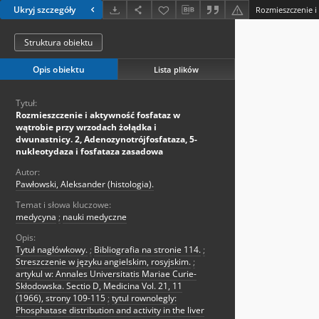
Ukryj szczegóły
Struktura obiektu
Opis obiektu
Lista plików
Tytuł:
Rozmieszczenie i aktywność fosfataz w
wątrobie przy wrzodach żołądka i
dwunastnicy. 2, Adenozynotrójfosfataza, 5-
nukIeotydaza i fosfataza zasadowa
Autor:
Pawłowski, Aleksander (histologia).
Temat i słowa kluczowe:
medycyna
;
nauki medyczne
Opis:
Tytuł nagłówkowy.
;
Bibliografia na stronie 114.
;
Streszczenie w języku angielskim, rosyjskim.
;
artykul w: Annales Universitatis Mariae Curie-
Skłodowska. Sectio D, Medicina Vol. 21, 11
(1966), strony 109-115
;
tytul rownolegly:
Phosphatase distribution and activity in the liver