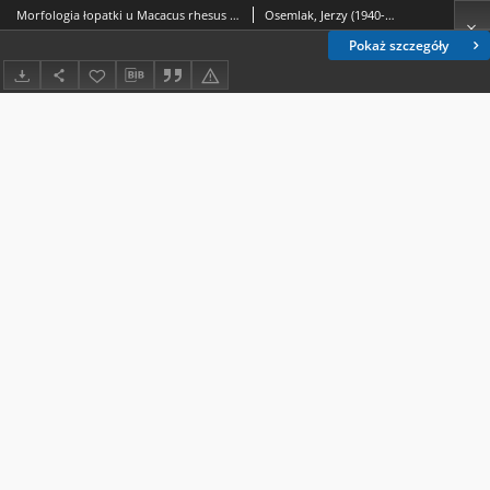
Morfologia łopatki u Macacus rhesus i Macacus cynomolgus
Osemlak, Jerzy (1940-2014).; Obel, Wiesław.
Pokaż szczegóły