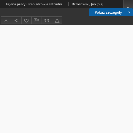
Higiena pracy i stan zdrowia zatrudnionych przy stosowaniu arsenianu wapnia w sadach
Brzozowski, Jan (higiena).; Pietrzykowa, Alicja.; Jakubowski, Ryszard (medycyna).
Pokaż szczegóły