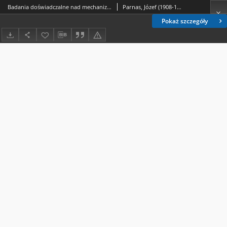
Badania doświadczalne nad mechanizmem działania leczniczego bruceliny PS
Parnas, Józef (1908-1998).; Prejbisz, Bronisław.; Gietka, Maria.
Pokaż szczegóły