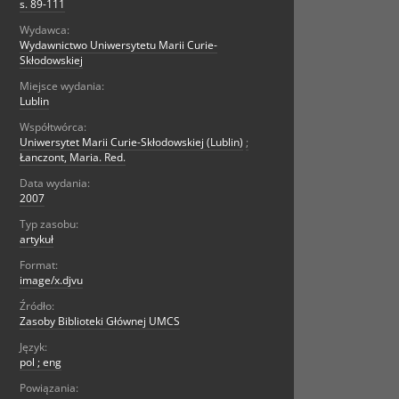
s. 89-111
Wydawca:
Wydawnictwo Uniwersytetu Marii Curie-
Skłodowskiej
Miejsce wydania:
Lublin
Współtwórca:
Uniwersytet Marii Curie-Skłodowskiej (Lublin)
;
Łanczont, Maria. Red.
Data wydania:
2007
Typ zasobu:
artykuł
Format:
image/x.djvu
Źródło:
Zasoby Biblioteki Głównej UMCS
Język:
pol ; eng
Powiązania: