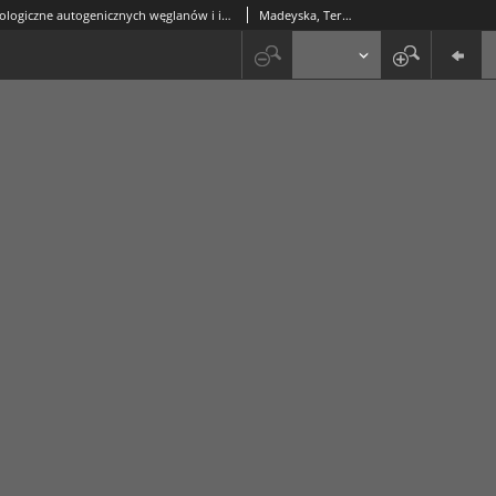
Formy morfologiczne autogenicznych węglanów i ich skład izotopowy (trwałe izotopy węgla i tlenu) w lessach Podkarpacia i Podola
Madeyska, Teresa; Łącka, Bożena; Łanczont, Maria