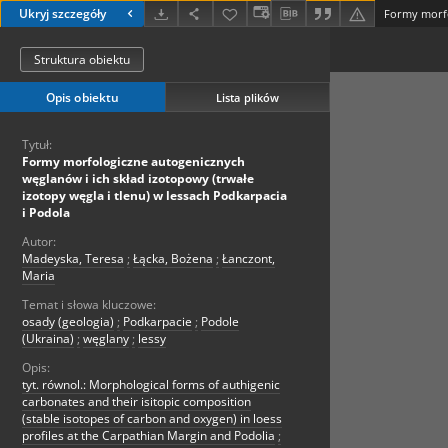
Ukryj szczegóły
Struktura obiektu
Opis obiektu
Lista plików
Tytuł:
Formy morfologiczne autogenicznych
węglanów i ich skład izotopowy (trwałe
izotopy węgla i tlenu) w lessach Podkarpacia
i Podola
Autor:
Madeyska, Teresa
;
Łącka, Bożena
;
Łanczont,
Maria
Temat i słowa kluczowe:
osady (geologia)
;
Podkarpacie
;
Podole
(Ukraina)
;
węglany
;
lessy
Opis:
tyt. równol.: Morphological forms of authigenic
carbonates and their isitopic composition
(stable isotopes of carbon and oxygen) in loess
profiles at the Carpathian Margin and Podolia
;